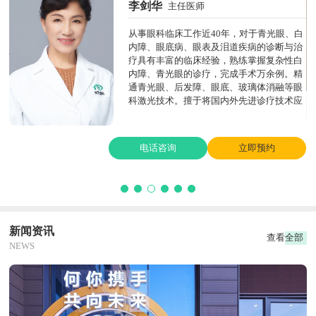
朱元
副主任医师
白
近20年眼科临床工作经验，擅长泪道疾病、
治
眼表疾病的诊断与治疗，以及眼部整形与修
白
复手术。累计完成千余例翼状胬肉、泪道手
精
术及眼部整形修复手术。倡导精准医疗，注
眼
重术前精准生物测量，个性化设计白内障治
应
疗方案，掌握屈光晶体的应用经验。曾接受
国际奥比斯(ORBIS)眼科组织的专业培训，
并赴北京同仁医院眼整形培训班深造，具备
系统化的专业学习和国际化的技术视野。
电话咨询
立即预约
新闻资讯
查看全部
NEWS