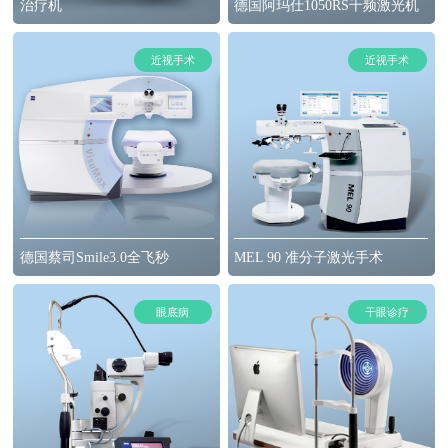
治疗机
德国阿玛仕1050RS千频激光机
近视手术
近视手术
德国蔡司Smile3.0全飞秒
MEL 90 准分子激光手术
眼底病
干眼诊疗