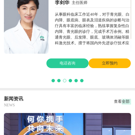
李剑华
主任医师
斯
从事眼科临床工作近40年，对于青光眼、白
角
内障、眼底病、眼表及泪道疾病的诊断与治
膜
疗具有丰富的临床经验，熟练掌握复杂性白
治
内障、青光眼的诊疗，完成手术万余例。精
及
通青光眼、后发障、眼底、玻璃体消融等眼
科激光技术。擅于将国内外先进诊疗技术应
用于临床工作中。曾当选地市级“拔尖人
才”，“全国卫生系统先进工作者”。
电话咨询
立即预约
新闻资讯
查看全部
NEWS