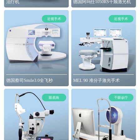
治疗机
德国阿玛仕1050RS千频激光机
近视手术
近视手术
德国蔡司Smile3.0全飞秒
MEL 90 准分子激光手术
眼底病
干眼诊疗